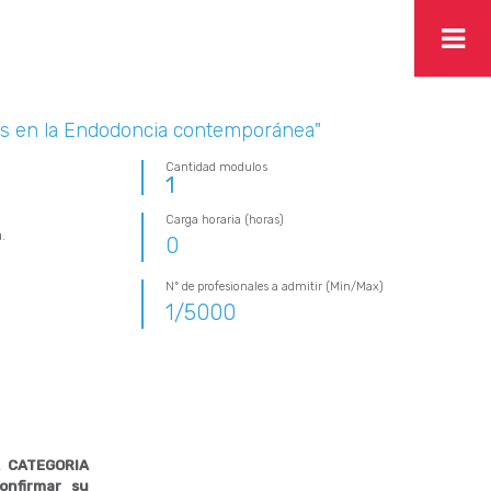
ías en la Endodoncia contemporánea"
Cantidad modulos
1
Carga horaria (horas)
.
0
Nº de profesionales a admitir (Min/Max)
1
/
5000
 CATEGORIA
onfirmar su