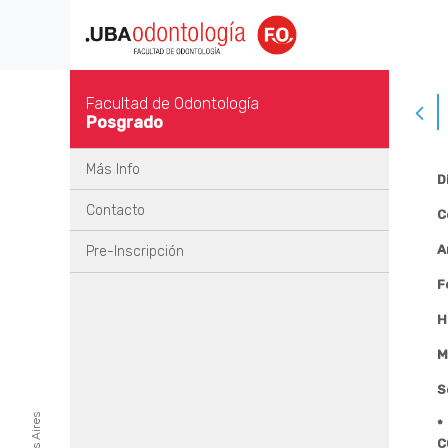
Facultad de Odontología
Posgrado
Más Info
D
Contacto
C
A
Pre-Inscripción
F
H
M
S
*
C