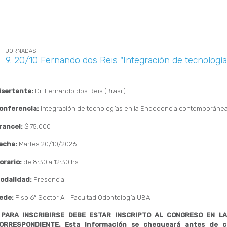
JORNADAS
9. 20/10 Fernando dos Reis "Integración de tecnolog
isertante:
Dr.
Fernando dos Reis (Brasil)
onferencia:
Integración de tecnologías en la Endodoncia contemporánea
rancel:
$ 75.000
echa:
Martes 20/10/2026
orario:
de 8:30 a 12:30 hs.
odalidad:
Presencial
ede:
Piso 6º Sector A - Facultad Odontología UBA
PARA INSCRIBIRSE DEBE ESTAR INSCRIPTO AL CONGRESO EN LA
ORRESPONDIENTE. Esta información se chequeará antes de c