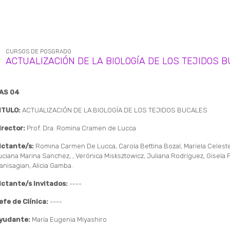
CURSOS DE POSGRADO
ACTUALIZACIÓN DE LA BIOLOGÍA DE LOS TEJIDOS 
AS 04
ITULO:
ACTUALIZACIÓN DE LA BIOLOGÍA DE LOS TEJIDOS BUCALES
irector:
Prof. Dra. Romina Cramen de Lucca
ictante/s:
Romina Carmen De Lucca, Carola Bettina Bozal, Mariela Celest
uciana Marina Sanchez, , Verónica Misksztowicz, Juliana Rodríguez, Gisela 
anisagian, Alicia Gamba.
ictante/s Invitados:
----
efe de Clínica:
----
yudante:
María Eugenia Miyashiro