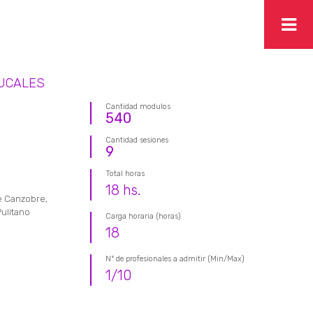
BUCALES
Cantidad modulos
540
Cantidad sesiones
9
Total horas
18
hs.
e Canzobre,
Pulitano
Carga horaria (horas)
18
Nº de profesionales a admitir (Min/Max)
1
/
10