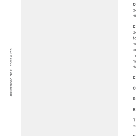
O
d
di
C
d
f
m
p
Universidad de Buenos Aires
I
m
d
C
O
D
R
T
c