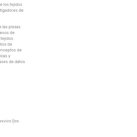
e los tejidos
stigadores de
 las piezas
cesos de
 tejidos
ntos de
Conceptos de
icas y
bases de datos
exvivo (los