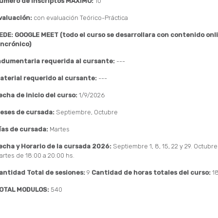
úmero de Inscriptos MAXIMO:
10
valuación:
con evaluación Teórico-Práctica
EDE: GOOGLE MEET (todo el curso se desarrollara con contenido onl
incrónico)
ndumentaria requerida al cursante:
---
aterial requerido al cursante:
---
echa de inicio del curso:
1/9/2026
eses de cursada:
Septiembre, Octubre
ías de cursada:
Martes
echa y Horario de la cursada 2026:
Septiembre 1, 8, 15, 22 y 29. Octubre 6
artes de 18:00 a 20:00 hs.
antidad Total de sesiones:
9
Cantidad de horas totales del curso:
1
OTAL MODULOS:
540