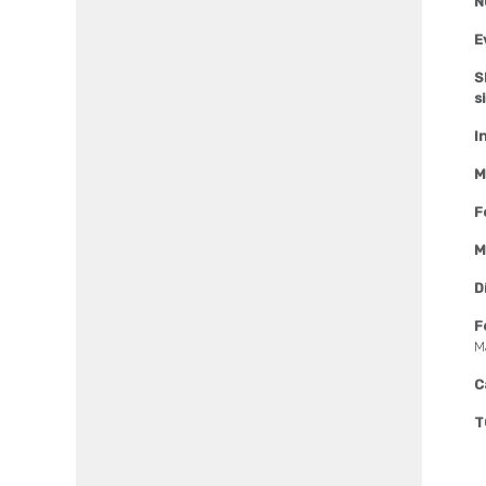
N
E
S
s
I
M
F
M
D
F
M
C
T