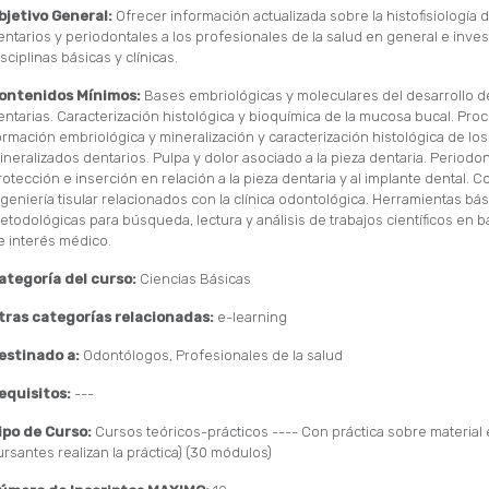
bjetivo General:
Ofrecer información actualizada sobre la histofisiología d
entarios y periodontales a los profesionales de la salud en general e inve
sciplinas básicas y clínicas.
ontenidos Mínimos:
Bases embriológicas y moleculares del desarrollo de
entarias. Caracterización histológica y bioquímica de la mucosa bucal. Pro
ormación embriológica y mineralización y caracterización histológica de los
ineralizados dentarios. Pulpa y dolor asociado a la pieza dentaria. Periodo
rotección e inserción en relación a la pieza dentaria y al implante dental. 
ngeniería tisular relacionados con la clínica odontológica. Herramientas bás
etodológicas para búsqueda, lectura y análisis de trabajos científicos en 
e interés médico.
ategoría del curso:
Ciencias Básicas
tras categorías relacionadas:
e-learning
estinado a:
Odontólogos, Profesionales de la salud
equisitos:
---
ipo de Curso:
Cursos teóricos-prácticos ---- Con práctica sobre material 
ursantes realizan la práctica) (30 módulos)