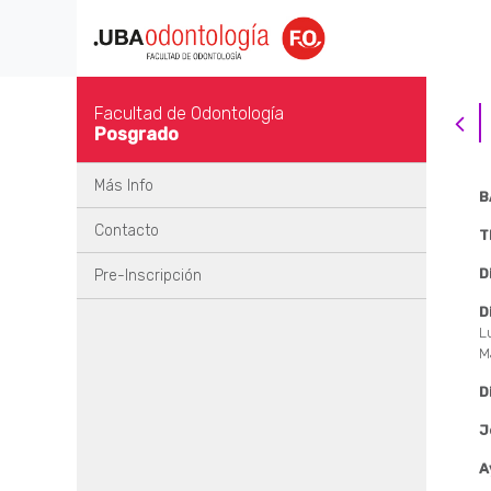
Facultad de Odontología
Posgrado
Más Info
B
Contacto
T
D
Pre-Inscripción
D
L
M
D
J
A