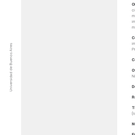
O
c
m
i
m
C
i
Universidad de Buenos Aires
P
C
O
N
D
R
T
(
N
E