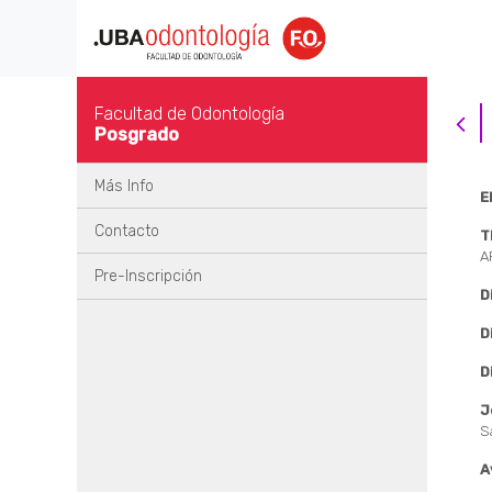
Facultad de Odontología
Posgrado
Más Info
E
Contacto
T
A
Pre-Inscripción
D
D
D
J
S
A