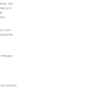
arias con
cas y el
la
ntes
co y por
 paciente.
 Integral
res clínicos