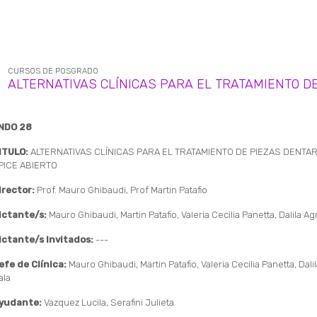
CURSOS DE POSGRADO
ALTERNATIVAS CLÍNICAS PARA EL TRATAMIENTO DE
NDO 28
ITULO:
ALTERNATIVAS CLÍNICAS PARA EL TRATAMIENTO DE PIEZAS DENTA
PICE ABIERTO
irector:
Prof. Mauro Ghibaudi, Prof Martin Patafio
ictante/s:
Mauro Ghibaudi, Martin Patafio, Valeria Cecilia Panetta, Dalila A
ictante/s Invitados:
---
efe de Clínica:
Mauro Ghibaudi, Martin Patafio, Valeria Cecilia Panetta, Dal
ala
yudante:
Vazquez Lucila, Serafini Julieta