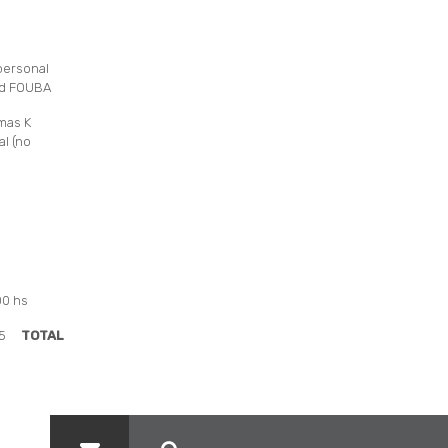
personal
dad FOUBA
imas K
l (no
00 hs
5
TOTAL