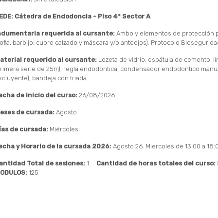
EDE: Cátedra de Endodoncia - Piso 4° Sector A
ndumentaria requerida al cursante:
Ambo y elementos de protección 
cofia, barbijo, cubre calzado y máscara y/o anteojos). Protocolo Bioseguri
aterial requerido al cursante:
Lozeta de vidrio, espátula de cemento, l
primera serie de 25m), regla endodontica, condensador endodontico manua
xcluyente), bandeja con triada.
echa de inicio del curso:
26/08/2026
eses de cursada:
Agosto
ías de cursada:
Miércoles
echa y Horario de la cursada 2026:
Agosto 26. Miercoles de 13:00 a 18:
antidad Total de sesiones:
1
Cantidad de horas totales del curso:
ODULOS:
125