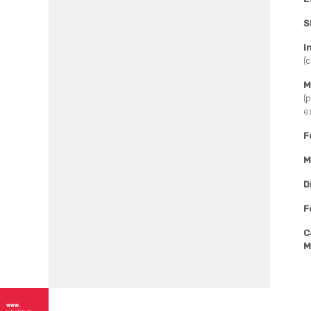
S
I
(
M
(
e
F
M
D
F
C
M
www.