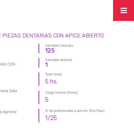
 PIEZAS DENTARIAS CON APICE ABIERTO
Cantidad modulos
125
Cantidad sesiones
1
RIAS CON
Total horas
5
hs.
gnese Sala
Carga horaria (horas)
5
Nº de profesionales a admitir (Min/Max)
ila Agnese
1
/
25