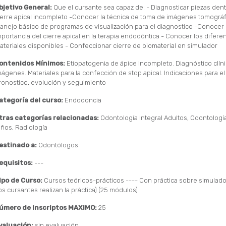
bjetivo General:
Que el cursante sea capaz de: - Diagnosticar piezas dent
ierre apical incompleto -Conocer la técnica de toma de imágenes tomográfi
anejo básico de programas de visualización para el diagnostico -Conocer 
mportancia del cierre apical en la terapia endodóntica - Conocer los difere
ateriales disponibles - Confeccionar cierre de biomaterial en simulador
ontenidos Mínimos:
Etiopatogenia de ápice incompleto. Diagnóstico clíni
mágenes. Materiales para la confección de stop apical. Indicaciones para el
ronostico, evolución y seguimiento
ategoría del curso:
Endodoncia
tras categorías relacionadas:
Odontología Integral Adultos, Odontología
iños, Radiología
estinado a:
Odontólogos
equisitos:
---
ipo de Curso:
Cursos teóricos-prácticos ---- Con práctica sobre simulado
los cursantes realizan la práctica) (25 módulos)
úmero de Inscriptos MAXIMO:
25
valuación:
sin evaluación