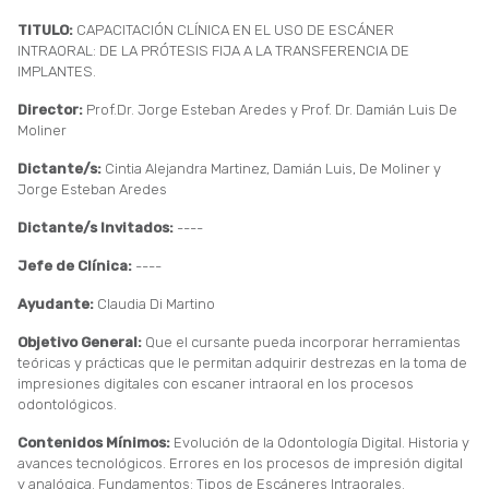
TITULO:
CAPACITACIÓN CLÍNICA EN EL USO DE ESCÁNER
INTRAORAL: DE LA PRÓTESIS FIJA A LA TRANSFERENCIA DE
IMPLANTES.
Director:
Prof.Dr. Jorge Esteban Aredes y Prof. Dr. Damián Luis De
Moliner
Dictante/s:
Cintia Alejandra Martinez, Damián Luis, De Moliner y
Jorge Esteban Aredes
Dictante/s Invitados:
----
Jefe de Clínica:
----
Ayudante:
Claudia Di Martino
Objetivo General:
Que el cursante pueda incorporar herramientas
teóricas y prácticas que le permitan adquirir destrezas en la toma de
impresiones digitales con escaner intraoral en los procesos
odontológicos.
Contenidos Mínimos:
Evolución de la Odontología Digital. Historia y
avances tecnológicos. Errores en los procesos de impresión digital
y analógica. Fundamentos: Tipos de Escáneres Intraorales.