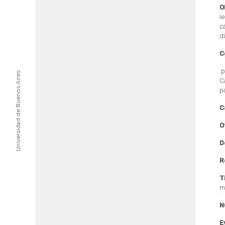
O
l
c
d
C
p
Universidad de Buenos Aires
C
p
C
O
D
R
T
m
N
E