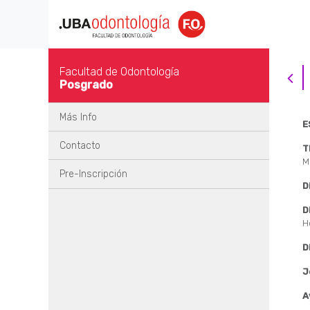
Facultad de Odontología
Posgrado
Más Info
E
Contacto
T
M
Pre-Inscripción
D
D
H
D
J
A