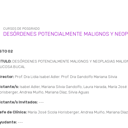
CURSOS DE POSGRADO
DESÓRDENES POTENCIALMENTE MALIGNOS Y NEOP
STO 02
ITULO:
DESÓRDENES POTENCIALMENTE MALIGNOS Y NEOPLASIAS MALIGN
UCOSA BUCAL
irector:
Prof. Dra Lidia Isabel Adler. Prof. Dra Gandolfo Mariana Silvia
ictante/s:
Isabel Adler, Mariana Silvia Gandolfo, Laura Harada, María José
orisberger, Andrea Muiño, Mariana Díaz, Silvia Aguas
ictante/s Invitados:
---
efe de Clínica:
María José Scola Horisberger, Andrea Muiño, Mariana Díaz
yudante:
---