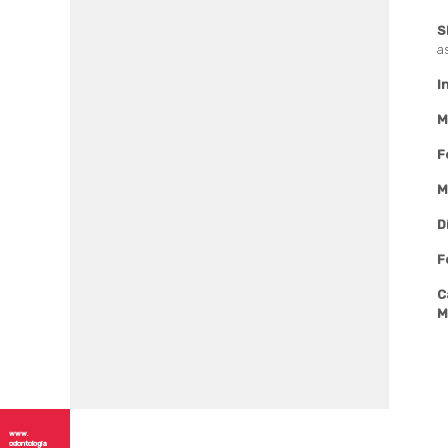
S
a
I
M
F
M
D
F
C
M
www.
odontologia