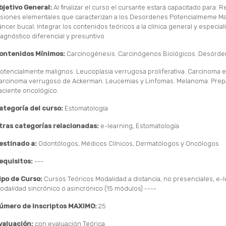
bjetivo General:
Al finalizar el curso el cursante estará capacitado para: 
esiones elementales que caracterizan a los Desordenes Potencialmeme Mal
áncer bucal; Integrar los contenidos teóricos a la clínica general y especial
iagnóstico diferencial y presuntivo
ontenidos Mínimos:
Carcinogénesis. Carcinógenos Biológicos. Desórd
otencialmente malignos. Leucoplasia verrugosa proliferativa. Carcinoma
arcinoma verrugoso de Ackerman. Leucemias y Linfomas. Melanoma. Prepa
aciente oncológico.
ategoría del curso:
Estomatología
tras categorías relacionadas:
e-learning, Estomatología
estinado a:
Odontólogos, Médicos Clínicos, Dermatólogos y Oncólogos
equisitos:
---
ipo de Curso:
Cursos Teóricos Modalidad a distancia, no presenciales, e-
odalidad sincrónico o asincrónico (15 módulos) ----
úmero de Inscriptos MAXIMO:
25
valuación:
con evaluación Teórica