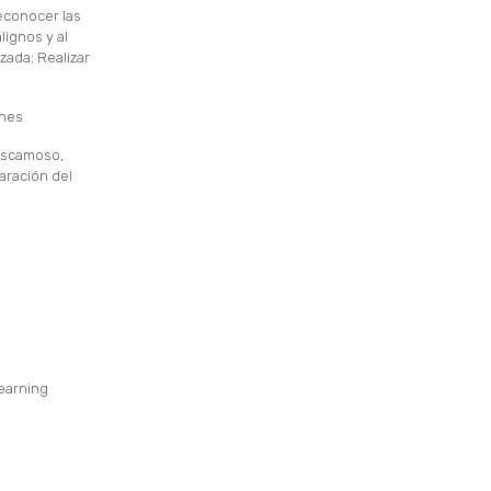
Reconocer las
ignos y al
izada; Realizar
enes
 escamoso,
ración del
learning