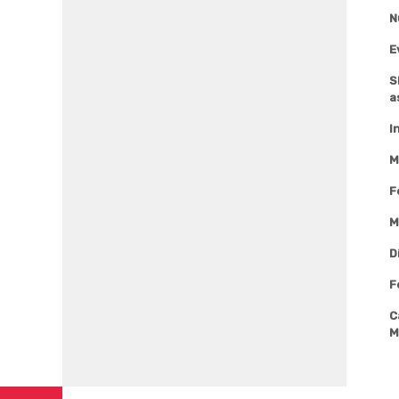
N
E
S
a
I
M
F
M
D
F
C
M