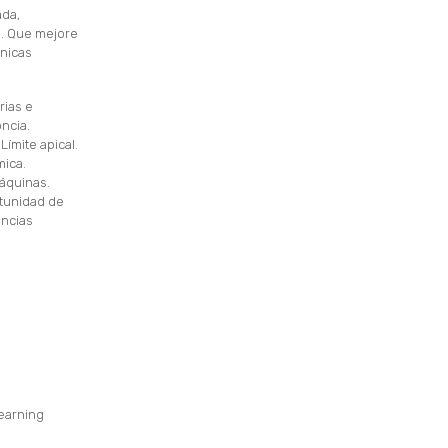
ada,
s. Que mejore
cnicas
rias e
ncia.
ímite apical.
mica.
áquinas.
rtunidad de
encias
learning