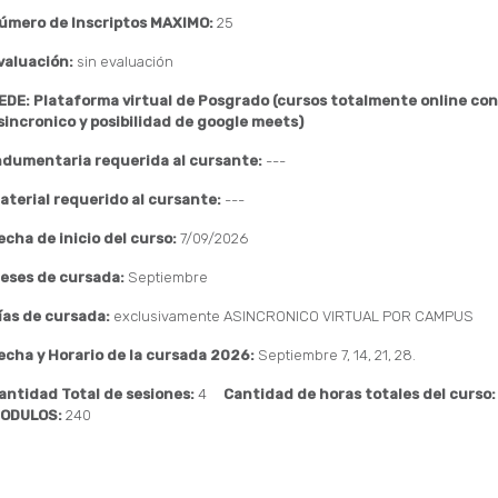
úmero de Inscriptos MAXIMO:
25
valuación:
sin evaluación
EDE: Plataforma virtual de Posgrado (cursos totalmente online co
sincronico y posibilidad de google meets)
ndumentaria requerida al cursante:
---
aterial requerido al cursante:
---
echa de inicio del curso:
7/09/2026
eses de cursada:
Septiembre
ías de cursada:
exclusivamente ASINCRONICO VIRTUAL POR CAMPUS
echa y Horario de la cursada 2026:
Septiembre 7, 14, 21, 28.
antidad Total de sesiones:
4
Cantidad de horas totales del curso
ODULOS:
240