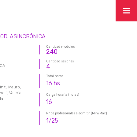
OD. ASINCRÓNICA
Cantidad modulos
240
Cantidad sesiones
4
ICA
Total horas
16
hs.
niti, Mauro,
lli, Valeria
Carga horaria (horas)
la
16
Nº de profesionales a admitir (Min/Max)
1
/
25