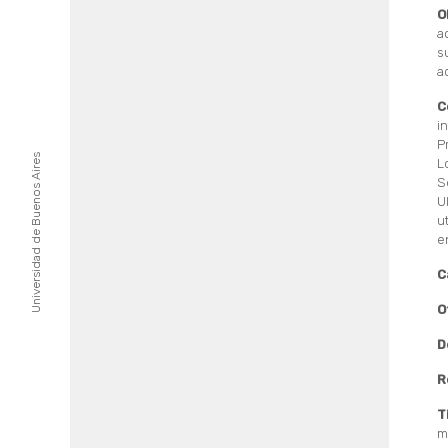
O
a
s
a
C
i
P
Universidad de Buenos Aires
L
S
U
u
e
C
O
D
R
T
m