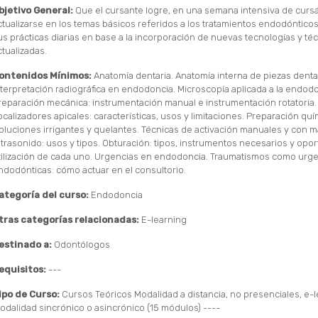
bjetivo General:
Que el cursante logre, en una semana intensiva de curs
ctualizarse en los temas básicos referidos a los tratamientos endodóntico
us prácticas diarias en base a la incorporación de nuevas tecnologías y té
ctualizadas.
ontenidos Mínimos:
Anatomía dentaria. Anatomía interna de piezas denta
nterpretación radiográfica en endodoncia. Microscopía aplicada a la endodo
reparación mecánica: instrumentación manual e instrumentación rotatoria. L
ocalizadores apicales: características, usos y limitaciones. Preparación quí
oluciones irrigantes y quelantes. Técnicas de activación manuales y con m
ltrasonido: usos y tipos. Obturación: tipos, instrumentos necesarios y opo
tilización de cada uno. Urgencias en endodoncia. Traumatismos como urg
ndodónticas: cómo actuar en el consultorio.
ategoría del curso:
Endodoncia
tras categorías relacionadas:
E-learning
estinado a:
Odontólogos
equisitos:
---
ipo de Curso:
Cursos Teóricos Modalidad a distancia, no presenciales, e-
odalidad sincrónico o asincrónico (15 módulos) ----