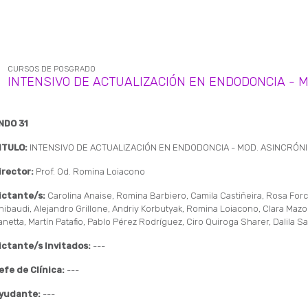
CURSOS DE POSGRADO
INTENSIVO DE ACTUALIZACIÓN EN ENDODONCIA - M
NDO 31
ITULO:
INTENSIVO DE ACTUALIZACIÓN EN ENDODONCIA - MOD. ASINCRÓN
irector:
Prof. Od. Romina Loiacono
ictante/s:
Carolina Anaise, Romina Barbiero, Camila Castiñeira, Rosa Forci
hibaudi, Alejandro Grillone, Andriy Korbutyak, Romina Loiacono, Clara Mazone
anetta, Martín Patafio, Pablo Pérez Rodríguez, Ciro Quiroga Sharer, Dalila Sa
ictante/s Invitados:
---
efe de Clínica:
---
yudante:
---