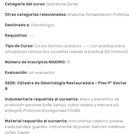
Categoría del curso:
Operatoria Dental
Otras categorías relacionadas:
Anatomía, Rehabilitación Protética
Destinado a:
Odontólogos
Requisitos:
---
Tipo de Curso:
Cursos teóricos-prácticos ---- Con práctica sobre
simuladores clínicos (los cursantes realizan la práctica) (25 módulos)
Número de Inscriptos MAXIMO:
15
Evaluación:
sin evaluación
SEDE: Cátedra de Odontología Restauradora – Piso 9° Sector
B
Indumentaria requerida al cursante:
Ambo y elementos de
protección personal (cofia, barbijo, cubre calzado y máscara y/o
anteojos). Protocolo Bioseguridad FOUBA
Material requerido al cursante:
Instrumental rotatorio, piedras,
triada,bandeja, guantes, instrumental de pulido, matrices metálicas,
cuñas, tupper