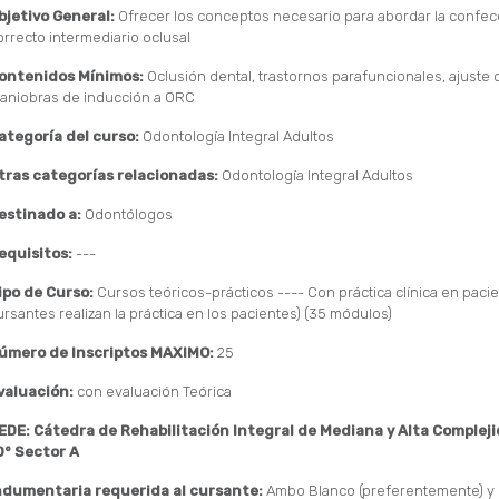
bjetivo General:
Ofrecer los conceptos necesario para abordar la confec
orrecto intermediario oclusal
ontenidos Mínimos:
Oclusión dental, trastornos parafuncionales, ajuste o
aniobras de inducción a ORC
ategoría del curso:
Odontología Integral Adultos
tras categorías relacionadas:
Odontología Integral Adultos
estinado a:
Odontólogos
equisitos:
---
ipo de Curso:
Cursos teóricos-prácticos ---- Con práctica clínica en pacie
ursantes realizan la práctica en los pacientes) (35 módulos)
úmero de Inscriptos MAXIMO:
25
valuación:
con evaluación Teórica
EDE: Cátedra de Rehabilitación Integral de Mediana y Alta Compleji
0° Sector A
ndumentaria requerida al cursante:
Ambo Blanco (preferentemente) y