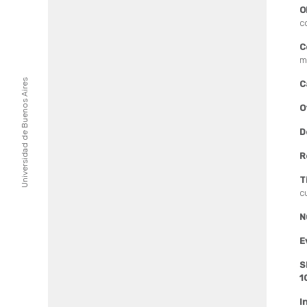
O
c
C
m
Universidad de Buenos Aires
C
O
D
R
T
c
N
E
S
1
I