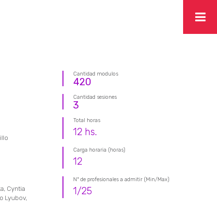
Cantidad modulos
420
Cantidad sesiones
3
Total horas
12
hs.
llo
Carga horaria (horas)
12
Nº de profesionales a admitir (Min/Max)
a, Cyntia
1
/
25
lo Lyubov,