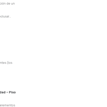
ción de un
clusal ,
ntes (los
dad – Piso
 elementos