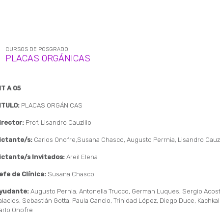
CURSOS DE POSGRADO
PLACAS ORGÁNICAS
NT A 05
ITULO:
PLACAS ORGÁNICAS
irector:
Prof. Lisandro Cauzillo
ictante/s:
Carlos Onofre,Susana Chasco, Augusto Perrnia, Lisandro Cauzi
ictante/s Invitados:
Areil Elena
efe de Clínica:
Susana Chasco
yudante:
Augusto Pernia, Antonella Trucco, German Luques, Sergio Acost
alacios, Sebastián Gotta, Paula Cancio, Trinidad López, Diego Duce, Kachka
arlo Onofre