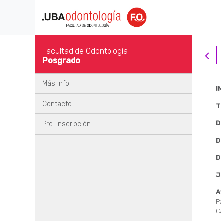
Facultad de Odontología
Posgrado
Más Info
I
Contacto
T
D
Pre-Inscripción
D
D
J
A
P
C